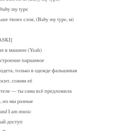
 baby my type
е твоих слов, (Baby my type, м)
ASKI]
не в машине (Yeah)
астроение паршивое
аздета, только в одежде фальшивая
осит, сожми её
 теле — ты сама всё предложила
, но мы разные
and I am music
ый доступ