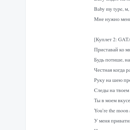
Baby my type, м,
Мне нужно меньш
[Куплет 2: GAT
Приставай ко м
Будь потише, н
Честная когда р
Руку на шею пр
Cледы на твоем
Ты в моем вкусе
You’re the moon 
У меня приватн