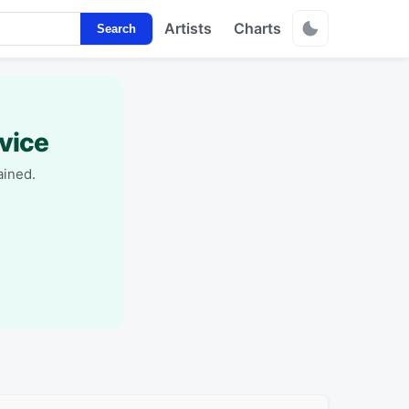
Artists
Charts
Search
vice
ained.