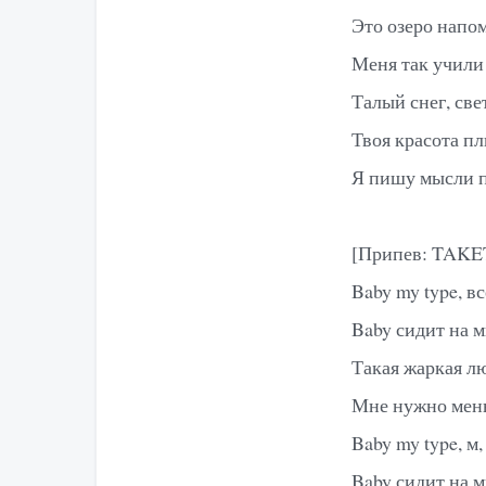
Это озеро напом
Меня так учили
Талый снег, све
Твоя красота п
Я пишу мысли п
[Припев: TAK
Baby my type, в
Baby сидит на 
Такая жаркая л
Мне нужно мень
Baby my type, м,
Baby сидит на м