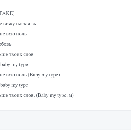
ETAKE]
сё вижу насквозь
мне всю ночь
юбовь
ше твоих слов
 baby my type
не всю ночь (Baby my type)
 baby my type
е твоих слов, (Baby my type, м)