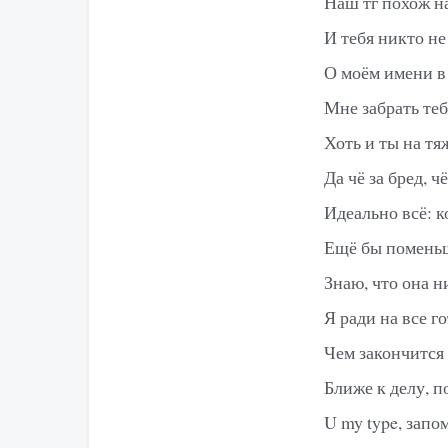
Наш тг похож н
И тебя никто не
О моём имени в
Мне забрать теб
Хоть и ты на т
Да чё за бред, ч
Идеально всё: к
Ещё бы поменьш
Знаю, что она н
Я ради на все г
Чем закончится
Ближе к делу, 
U my type, запом