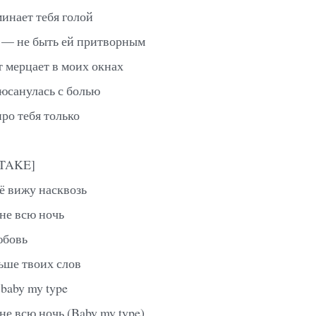
инает тебя голой
 — не быть ей притворным
т мерцает в моих окнах
люсанулась с болью
ро тебя только
ETAKE]
сё вижу насквозь
мне всю ночь
юбовь
ше твоих слов
 baby my type
не всю ночь (Baby my type)