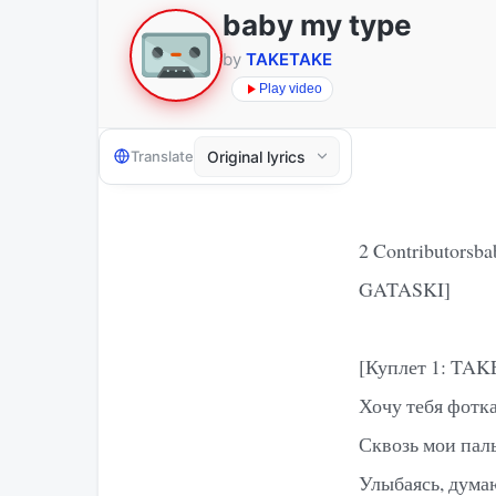
baby my type
by
TAKETAKE
Play video
Translate
2 Contributorsba
GATASKI]
[Куплет 1: TA
Хочу тебя фотк
Сквозь мои пал
Улыбаясь, думаю