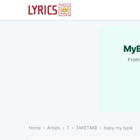
MyB
From 
Home
Artists
T
TAKETAKE
baby my type