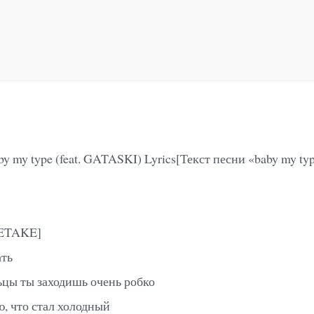
by my type (feat. GATASKI) Lyrics[Текст песни «baby my type
KETAKE]
ать
ьцы ты заходишь очень робко
, что стал холодный