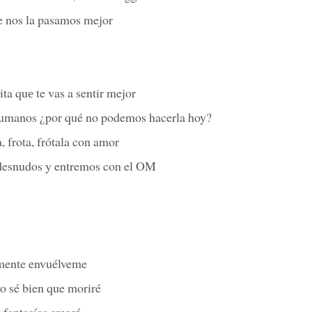
te nos la pasamos mejor
ita quе te vas a sentir mejor
humanos ¿por qué no podemos hacerla hoy?
, frota, frótala con amor
desnudos y entremos con el OM
mente envuélveme
o sé bien que moriré
 fantasías crearé