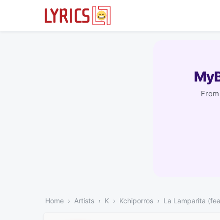
MyB
From 
Home
Artists
K
Kchiporros
La Lamparita (fea