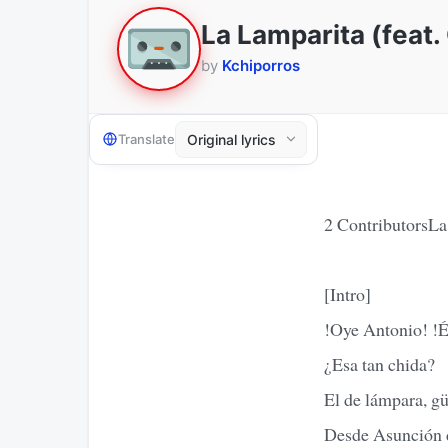
La Lamparita (feat.
by
Kchiporros
Translate
2 ContributorsLa
[Intro]
!Oye Antonio! !É
¿Esa tan chida?
El de lámpara, g
Desde Asunción d