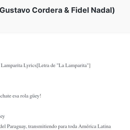
 Gustavo Cordera & Fidel Nadal)
 Lamparita Lyrics[Letra de "La Lamparita"]
chate esa rola güey!
üey
el Paraguay, transmitiendo para toda América Latina