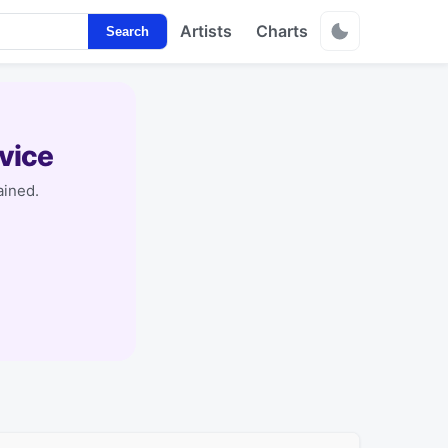
Artists
Charts
Search
vice
ained.