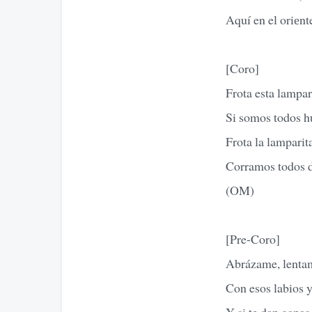
Aquí en el oriеn
[Coro]
Frota esta lampar
Si somos todos 
Frota la lamparita
Corramos todos 
(OM)
[Pre-Coro]
Abrázame, lenta
Con esos labios y
Y si te dan ganas,