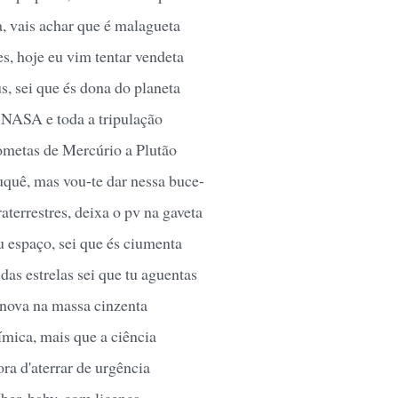
, vais achar que é malagueta
s, hoje eu vim tentar vendeta
s, sei que és dona do planeta
a NASA e toda a tripulação
metas de Mercúrio a Plutão
uquê, mas vou-te dar nessa buce-
raterrestres, deixa o pv na gaveta
u espaço, sei que és ciumenta
das estrelas sei que tu aguentas
nova na massa cinzenta
ímica, mais que a ciência
ra d'aterrar de urgência
ber, baby, com licença