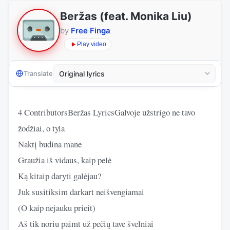
Beržas (feat. Monika Liu)
by
Free Finga
Play video
Translate
4 ContributorsBeržas LyricsGalvoje užstrigo ne tavo
žodžiai, o tyla
Naktį budina mane
Graužia iš vidaus, kaip pelė
Ką kitaip daryti galėjau?
Juk susitiksim darkart neišvengiamai
(O kaip nejauku prieit)
Aš tik noriu paimt už pečių tave švelniai