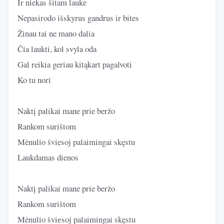
Ir niekas šitam lauke
Nepasirodo išskyrus gandrus ir bites
Žinau tai ne mano dalia
Čia laukti, kol svyla oda
Gal reikia geriau kitąkart pagalvoti
Ko tu nori
Naktį palikai mane prie beržo
Rankom surištom
Mėnulio šviesoj palaimingai skęstu
Laukdamas dienos
Naktį palikai mane prie beržo
Rankom surištom
Mėnulio šviеsoj palaimingai skęstu