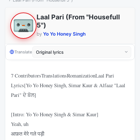
Laal Pari (From "Housefull
5")
by
Yo Yo Honey Singh
Translate
7 ContributorsTranslationsRomanizationLaal Pari
Lyrics[Yo Yo Honey Singh, Simar Kaur & Alfaaz "Laal
Pari" ਦੇ ਬੋਲ]
[Intro: Yo Yo Honey Singh & Simar Kaur]
Yeah, uh
आफ़त मेरे गले पड़ी