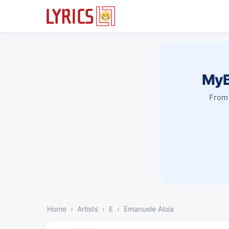
MyB
From 
Home
Artists
E
Emanuele Aloia