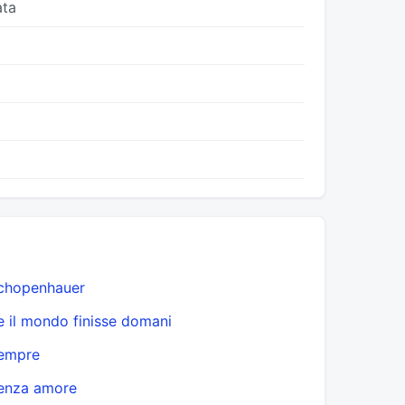
ata
chopenhauer
e il mondo finisse domani
empre
enza amore