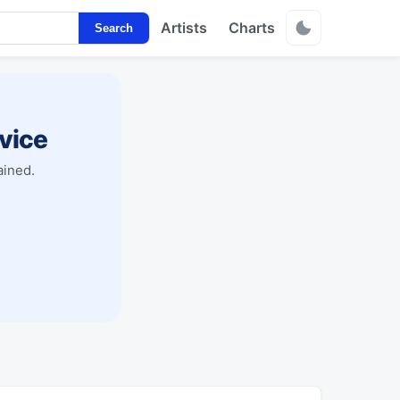
Artists
Charts
Search
vice
ained.