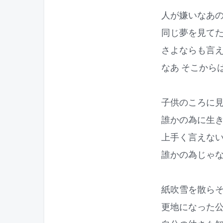
人が嫌いなあ
同じ夢を見て
さよならも言
なあ そこから
子供のころに
誰かの為に生
上手く言えな
誰かの為じゃ
紙吹雪を散ら
更地になった