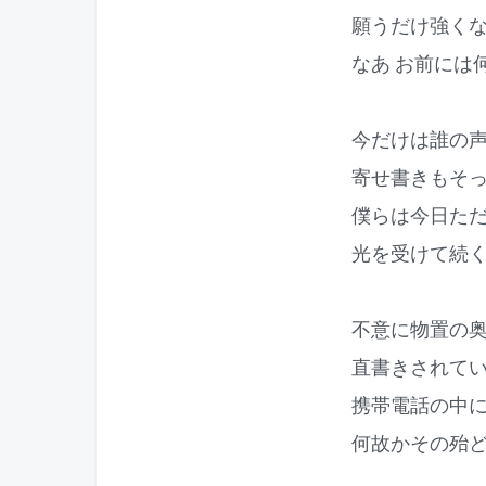
願うだけ強く
なあ お前には
今だけは誰の
寄せ書きもそ
僕らは今日た
光を受けて続
不意に物置の
直書きされて
携帯電話の中
何故かその殆