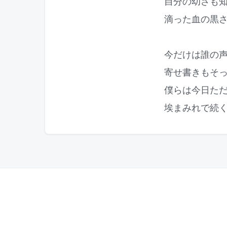
自分の幼さも
滴った血の黒
今だけは誰の
寄せ書きもそ
僕らは今日た
埃まみれで続