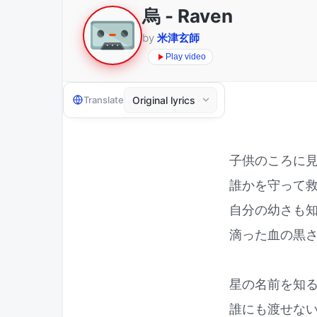
烏 - Raven
by
米津玄師
Play video
Translate
子供のころに
誰かを守って
自分の幼さも
滴った血の黒
星の名前を知
誰にも渡せな