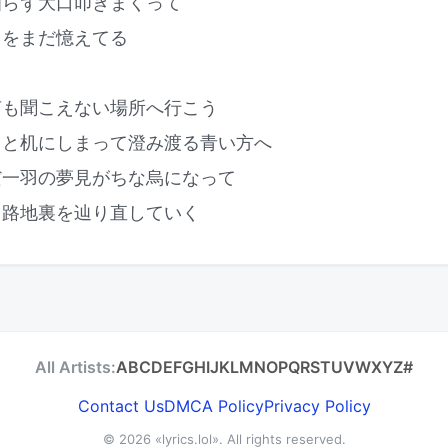
知らず大口叩きまくって
さをまだ憶えてる
声も聞こえない場所へ行こう
っと机にしまって澄み渡る青い方へ
だ一羽の夢見がちな烏になって
く路地裏を辿り直していく
All Artists:
A
B
C
D
E
F
G
H
I
J
K
L
M
N
O
P
Q
R
S
T
U
V
W
X
Y
Z
#
Contact Us
DMCA Policy
Privacy Policy
© 2026
«lyrics.lol»
. All rights reserved.