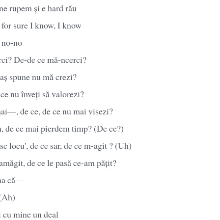
 ne rupem și e hard rău
h for sure I know, I know
 no-no
ci? De-de ce mă-ncerci?
-aș spune nu mă crezi?
ce nu înveți să valorezi?
ai—, de ce, de ce nu mai visezi?
, de ce mai pierdem timp? (De ce?)
c locu', de ce sar, de ce m-agit ? (Uh)
amăgit, de ce le pasă ce-am pățit?
ama că—
 (Ah)
i cu mine un deal