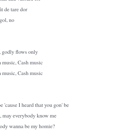
ât de tare dor
gol, no
, godly flows only
h music, Cash music
h music, Cash music
be 'cause I heard that you gon' be
y, may everybody know me
ody wanna be my homie?