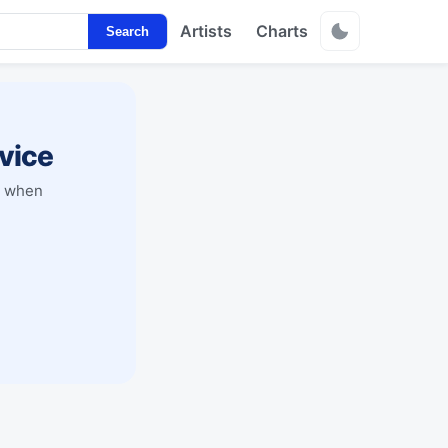
Artists
Charts
Search
vice
y when