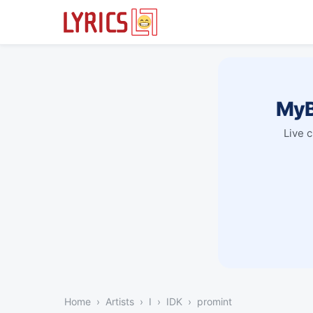
MyB
Live 
Home
Artists
I
IDK
promint