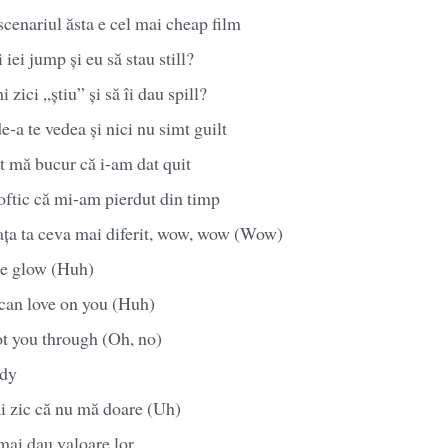
scenariul ăsta e cel mai cheap film
i iei jump și eu să stau still?
 zici „știu” și să îi dau spill?
-a te vedea și nici nu simt guilt
t mă bucur că i-am dat quit
oftic că mi-am pierdut din timp
iața ta ceva mai diferit, wow, wow (Wow)
me glow (Huh)
 can love on you (Huh)
got you through (Oh, no)
ody
i zic că nu mă doare (Uh)
mai dau valoare lor