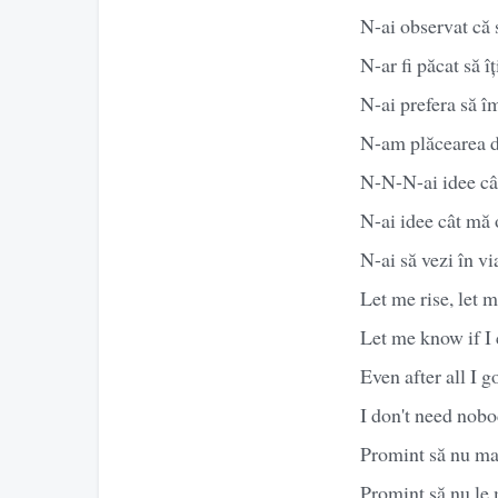
N-ai observat că 
N-ar fi păcat să îț
N-ai prefera să îmi
N-am plăcearea de
N-N-N-ai idee câ
N-ai idee cât mă 
N-ai să vezi în v
Let me rise, let 
Let me know if I
Even after all I 
I don't need nob
Promint să nu ma
Promint să nu le 