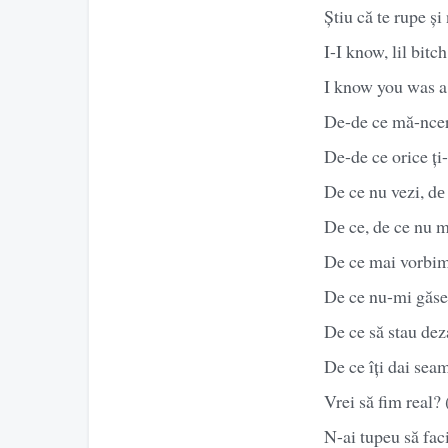
Știu că te rupe și
I-I know, lil bitc
I know you was a
De-de ce mă-ncer
De-de ce orice ți
De ce nu vezi, dе 
Dе ce, de ce nu m
De ce mai vorbim
De ce nu-mi găses
De ce să stau dez
De ce îți dai se
Vrei să fim real?
N-ai tupeu să fac