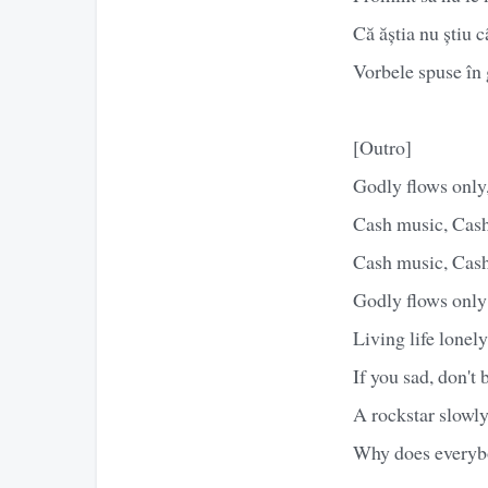
Că ăștia nu știu c
Vorbele spuse în 
[Outro]
Godly flows only
Cash music, Cas
Cash music, Cas
Godly flows only
Living life lonely
If you sad, don't 
A rockstar slowl
Why does everyb