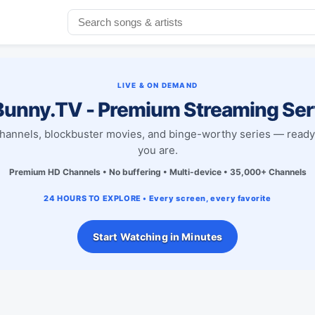
LIVE & ON DEMAND
unny.TV - Premium Streaming Ser
channels, blockbuster movies, and binge-worthy series — read
you are.
Premium HD Channels • No buffering • Multi-device • 35,000+ Channels
24 HOURS TO EXPLORE • Every screen, every favorite
Start Watching in Minutes