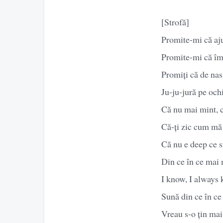
[Strofă]
Promite-mi că aju
Promite-mi că îmi
Promiți că de na
Ju-ju-jură pe ochi
Că nu mai mint, 
Că-ți zic cum mă
Că nu e deep ce 
Din ce în ce mai 
I know, I always 
Sună din ce în ce 
Vreau s-o țin mai