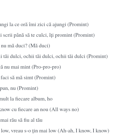
ngi la ce oră îmi zici că ajungi (Promint)
 scrii până să te culci, îți promint (Promint)
s nu mă duci? (Mă duci)
i tăi dulci, ochii tăi dulci, ochii tăi dulci (Promint)
că nu mai mint (Pro-pro-pro)
 faci să mă simt (Promint)
spun, nu (Promint)
mult la fiecare album, ho
know cu fiecare an nou (All ways no)
mai rău să fiu al tău
 low, vreau s-o țin mai low (Ah-ah, I know, I know)