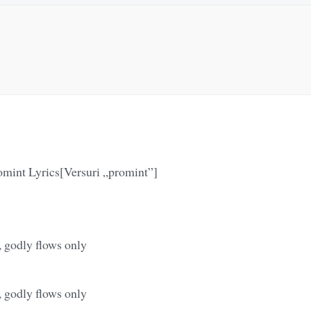
omint Lyrics[Versuri „promint”]
, godly flows only
, godly flows only