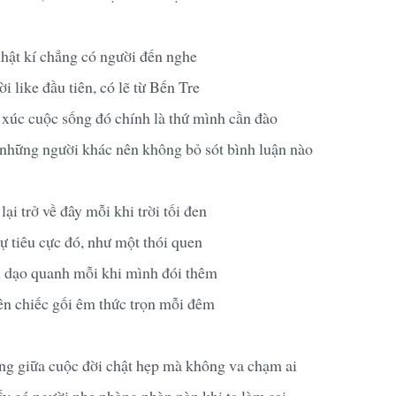
hật kí chẳng có người đến nghe
 like đầu tiên, có lẽ từ Bến Tre
xúc cuộc sống đó chính là thứ mình cần đào
 những người khác nên không bỏ sót bình luận nào
i trở về đây mỗi khi trời tối đen
ự tiêu cực đó, như một thói quen
i dạo quanh mỗi khi mình đói thêm
rên chiếc gối êm thức trọn mỗi đêm
g giữa cuộc đời chật hẹp mà không va chạm ai
y có người nhẹ nhàng phàn nàn khi ta làm sai