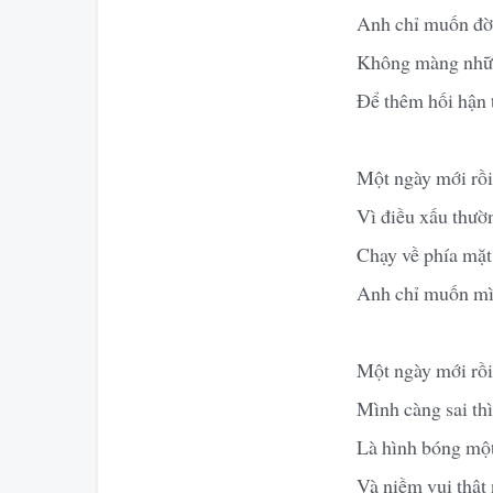
Anh chỉ muốn đời 
Không màng những
Để thêm hối hận 
Một ngày mới rồi 
Vì điều xấu thườ
Chạy về phía mặt 
Anh chỉ muốn mìn
Một ngày mới rồi
Mình càng sai thì
Là hình bóng một
Và niềm vui thật 