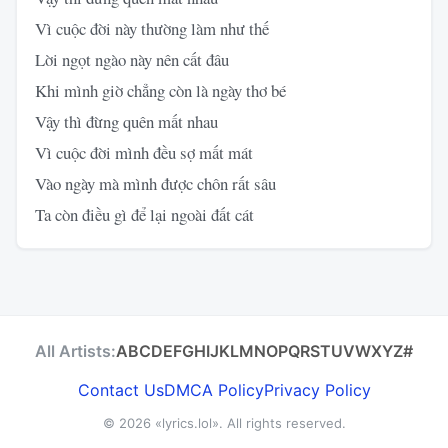
Vì cuộc đời này thường làm như thế
Lời ngọt ngào này nên cất đâu
Khi mình giờ chẳng còn là ngày thơ bé
Vậy thì đừng quên mất nhau
Vì cuộc đời mình đều sợ mất mát
Vào ngày mà mình được chôn rất sâu
Ta còn điều gì để lại ngoài đất cát
All Artists:
A
B
C
D
E
F
G
H
I
J
K
L
M
N
O
P
Q
R
S
T
U
V
W
X
Y
Z
#
Contact Us
DMCA Policy
Privacy Policy
© 2026
«lyrics.lol»
. All rights reserved.