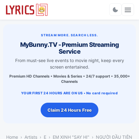
Charts
STREAM MORE. SEARCH LESS.
MyBunny.TV - Premium Streaming
Service
From must-see live events to movie night, keep every
screen entertained.
Premium HD Channels • Movies & Series • 24/7 support • 35,000+
Channels
YOUR FIRST 24 HOURS ARE ON US • No card required
Claim 24 Hours Free
Home
Artists
E
EM XINH "SAY HI"
NGƯỜI ĐẦU TIÊN