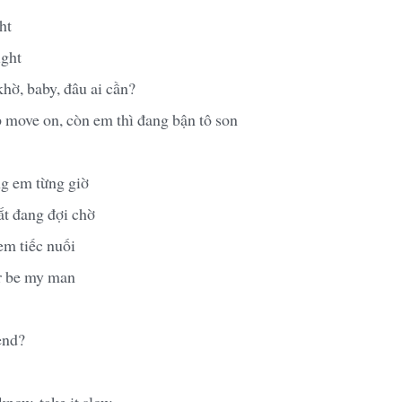
ht
ight
hờ, baby, đâu ai cần?
 move on, còn em thì đang bận tô son
g em từng giờ
ắt đang đợi chờ
em tiếc nuối
er be my man
end?
know, take it slow