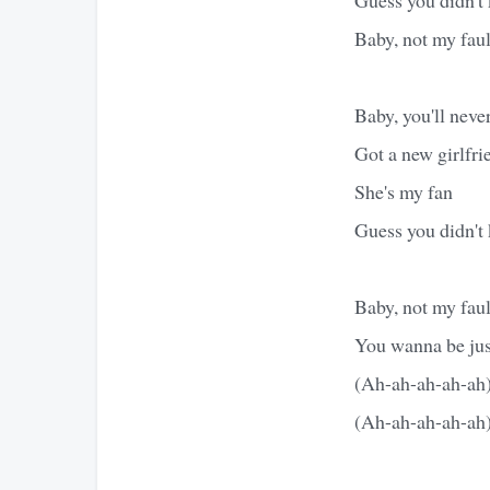
Baby, not my faul
Baby, you'll nev
Got a new girlfri
She's my fan
Guess you didn't 
Baby, not my faul
You wanna be jus
(Ah-ah-ah-ah-ah)
(Ah-ah-ah-ah-ah)