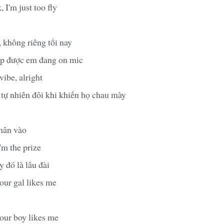
, I'm just too fly
, không riêng tối nay
ặp được em đang on mic
ibe, alright
 tự nhiên đôi khi khiến họ chau mày
hân vào
'm the prize
 đó là lâu đài
your gal likes me
your boy likes me