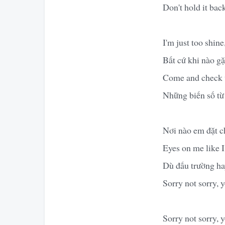
Don't hold it back
I'm just too shine
Bất cứ khi nào g
Come and check v
Những biến số từ
Nơi nào em đặt c
Eyes on me like I
Dù đấu trường hay
Sorry not sorry, 
Sorry not sorry, 