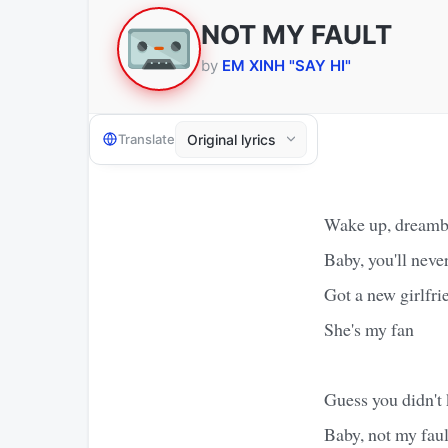
NOT MY FAULT
by
EM XINH "SAY HI"
Translate
Wake up, dreamb
Baby, you'll nev
Got a new girlfri
She's my fan
Guess you didn't 
Baby, not my faul