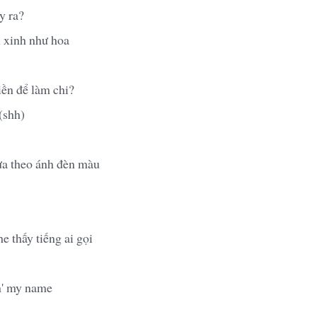
y ra?
i xinh như hoa
ền để làm chi?
(shh)
ưa theo ánh đèn màu
 thấy tiếng ai gọi
n' my name