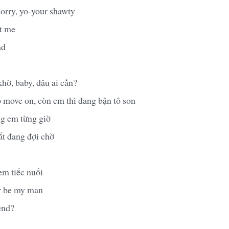
sorry, yo-your shawty
nt me
ad
hờ, baby, đâu ai cần?
 move on, còn em thì đang bận tô son
g em từng giờ
ắt đang đợi chờ
em tiếc nuối
er be my man
end?