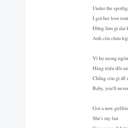
Under the spotlig
I got her love ton
Đừng làm gì dại k
Anh còn chưa kịp
Vì họ mong ngón
Hàng triệu đôi m
Chẳng còn gì để 
Baby, you'll nev
Got a new girlfri
She's my fan
Guess you didn't 