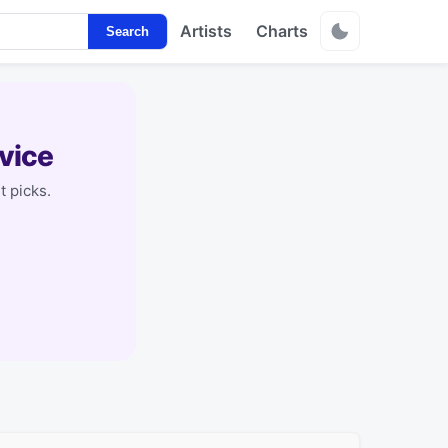
Artists
Charts
Search
vice
t picks.