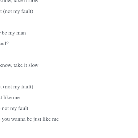
t (not my fault)
er be my man
end?
know, take it slow
t (not my fault)
t like me
 not my fault
 you wanna be just like me