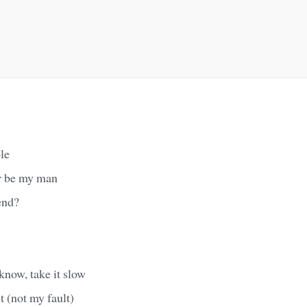
le
er be my man
end?
know, take it slow
t (not my fault)