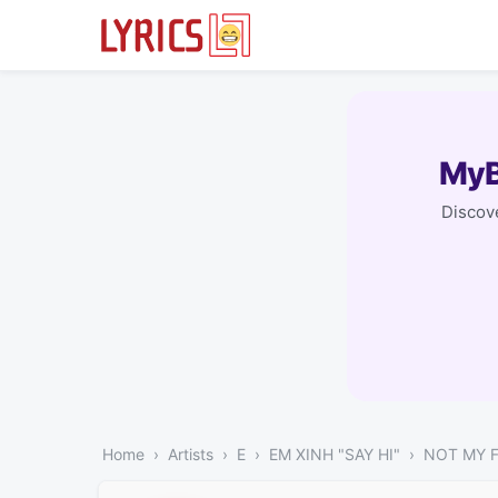
MyB
Discove
Home
Artists
E
EM XINH "SAY HI"
NOT MY 