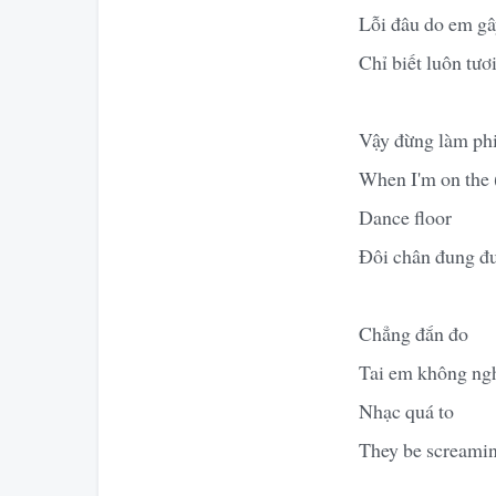
Lỗi đâu do em gâ
Chỉ biết luôn tươ
Vậy đừng làm phi
When I'm on the 
Dance floor
Đôi chân đung đ
Chẳng đắn đo
Tai em không nghe
Nhạc quá to
They be screami