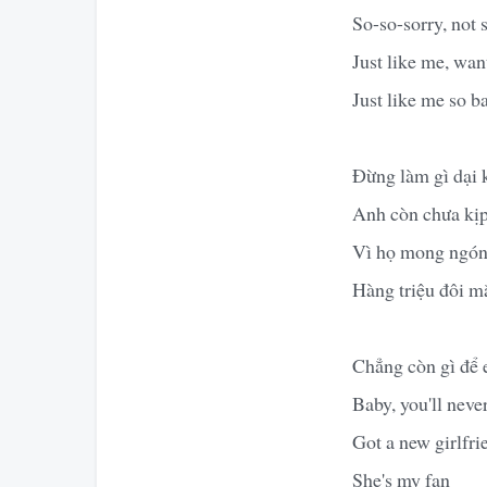
So-so-sorry, not 
Just like me, wa
Just like me so b
Đừng làm gì dại k
Anh còn chưa kịp
Vì họ mong ngón
Hàng triệu đôi m
Chẳng còn gì để 
Baby, you'll nev
Got a new girlfri
She's my fan