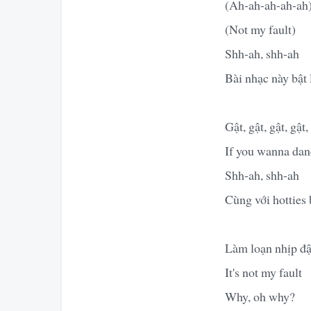
(Ah-ah-ah-ah-ah)
(Not my fault)
Shh-ah, shh-ah
Bài nhạc này bật 
Gật, gật, gật, gật,
If you wanna danc
Shh-ah, shh-ah
Cùng với hotties 
Làm loạn nhịp đậ
It's not my fault
Why, oh why?