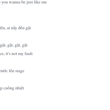
 you wanna be just like me
lên, ai nấy đều gật
 gật, gật, gật, gật
e, it's not my fault
bước lên stage
p cuồng nhiệt