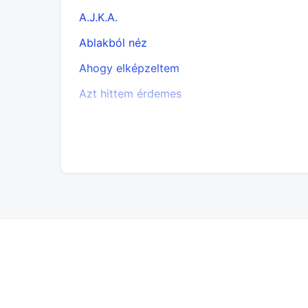
A.J.K.A.
Ablakból néz
Ahogy elképzeltem
Azt hittem érdemes