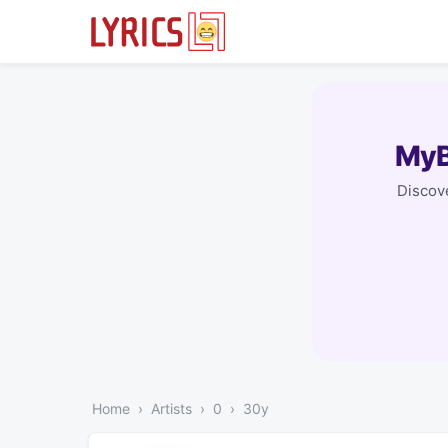
MyB
Discove
Home
Artists
0
30y