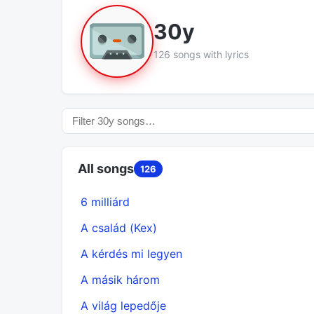
30y
126 songs with lyrics
All songs
126
6 milliárd
A család (Kex)
A kérdés mi legyen
A másik három
A világ lepedője