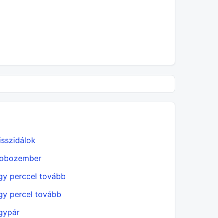
isszidálok
Felhő cso
obozember
Gyújtósna
gy perccel tovább
Hajóra szá
gy percel tovább
Hatodik
gypár
Huszonöt (