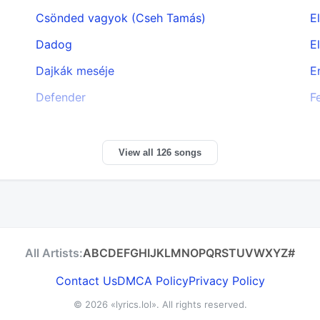
Csönded vagyok (Cseh Tamás)
E
Dadog
E
Dajkák meséje
E
Defender
F
View all 126 songs
All Artists:
A
B
C
D
E
F
G
H
I
J
K
L
M
N
O
P
Q
R
S
T
U
V
W
X
Y
Z
#
Contact Us
DMCA Policy
Privacy Policy
© 2026
«lyrics.lol»
. All rights reserved.